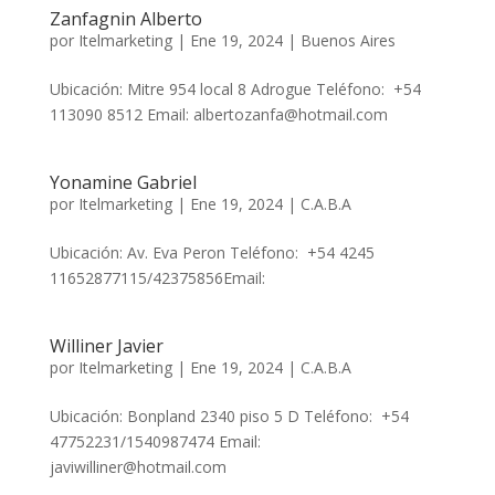
Zanfagnin Alberto
por
Itelmarketing
|
Ene 19, 2024
|
Buenos Aires
Ubicación: Mitre 954 local 8 Adrogue Teléfono: +54
113090 8512 Email: albertozanfa@hotmail.com
Yonamine Gabriel
por
Itelmarketing
|
Ene 19, 2024
|
C.A.B.A
Ubicación: Av. Eva Peron Teléfono: +54 4245
11652877115/42375856Email:
Williner Javier
por
Itelmarketing
|
Ene 19, 2024
|
C.A.B.A
Ubicación: Bonpland 2340 piso 5 D Teléfono: +54
47752231/1540987474 Email:
javiwilliner@hotmail.com